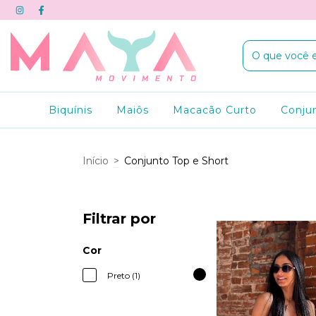
Biquínis
Maiôs
Macacão Curto
Conju
Início
>
Conjunto Top e Short
Filtrar por
Cor
Preto (1)