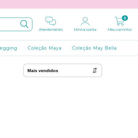
0
Atendimento
Minha conta
Meu carrinho
Legging
Coleção Maya
Coleção May Bella