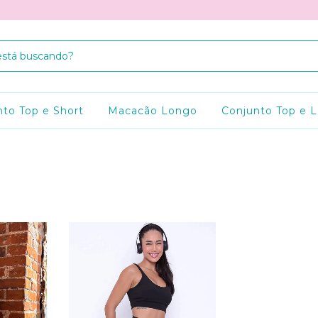
nto Top e Short
Macacão Longo
Conjunto Top e 