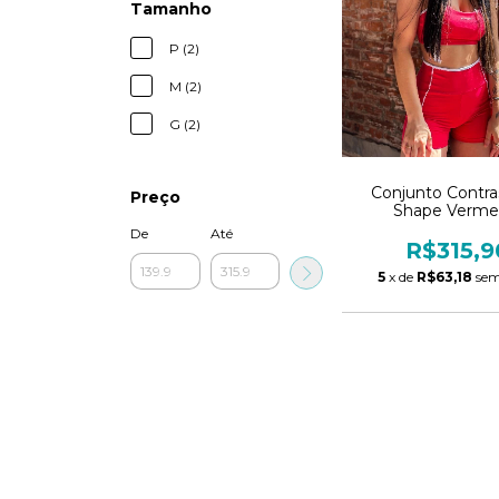
Tamanho
P (2)
M (2)
G (2)
Conjunto Contras
Preço
Shape Verme
De
Até
R$315,9
5
x de
R$63,18
sem