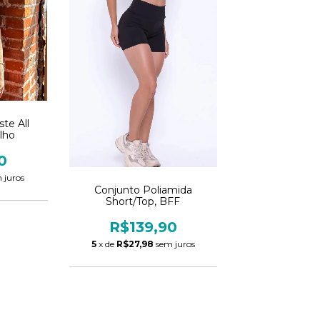
te All
lho
0
 juros
Conjunto Poliamida
Short/Top, BFF
R$139,90
5
x de
R$27,98
sem juros