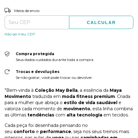
ALTERAR CEP
Entregas para o CEP:
Meios de envio
CALCULAR
Não sei meu CEP
Compra protegida
Seus dados cuidados durante toda a compra.
Trocas e devoluções
Se não gostar, você pode trocar ou devolver.
"Bem-vinda à
Coleção May Bella
, a essência da
Maya
Movimento
traduzida em
moda fitness premium
. Criada
para a mulher que abraça o
estilo de vida saudável
e
valoriza cada momento de
movimento
, esta linha combina
as últimas
tendências
com
alta tecnologia
em tecidos.
Cada peça foi desenhada pensando no
seu
conforto
e
performance
, seja nos seus treinos mais
intensos, nas aulas de
yoga
ou nas
caminhadas em