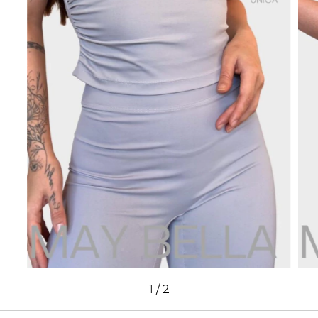
1
/
2